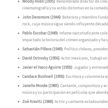
Woody Allen (1935)
: Renombrado director de cine, 
cinematografía y su estilo distintivo en la comedia
John Densmore (1944)
: Baterista y miembro funda
rock, cuya música sigue siendo influyente décad
Pablo Escobar (1949)
: Infame narcotraficante col
impactado la historia del crimen organizado y ha 
Sebastián Piñera (1949)
: Político chileno, preside
David Ostrosky (1956)
: Actor mexicano, trabajó en 
Javier el Vasco Aguirre (1958)
: Jugador y entrenad
Candace Bushnell (1958)
: Escritora y columnista 
Janelle Monáe (1985)
: Cantante, compositora y ac
música y su participación en películas que abord
Zoë Kravitz (1988)
: Actriz y cantante estadounide