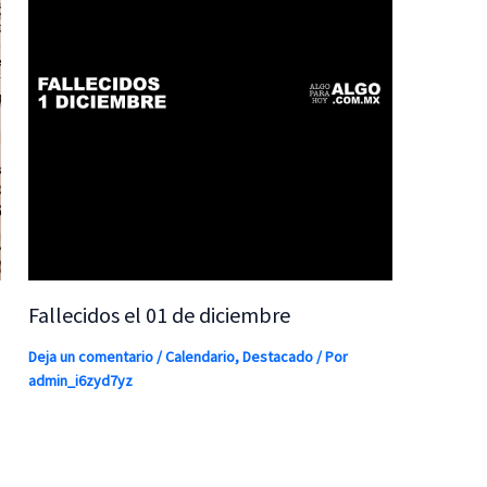
Fallecidos el 01 de diciembre
Deja un comentario
/
Calendario
,
Destacado
/ Por
admin_i6zyd7yz