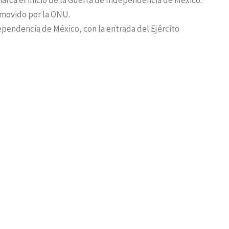
marca el inicio de la Guerra de Independencia de México.
romovido por la ONU.
ependencia de México, con la entrada del Ejército