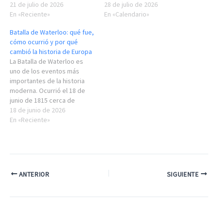
21 de julio de 2026
28 de julio de 2026
En «Reciente»
En «Calendario»
Batalla de Waterloo: qué fue,
cómo ocurrió y por qué
cambió la historia de Europa
La Batalla de Waterloo es
uno de los eventos más
importantes de la historia
moderna. Ocurrió el 18 de
junio de 1815 cerca de
Waterloo (actual Bélgica) y
18 de junio de 2026
marcó el fin definitivo de las
En «Reciente»
Guerras Napoleónicas y del
imperio de Napoleón
Bonaparte. Más allá de una
simple batalla, fue el
momento que redefinió el
ANTERIOR
SIGUIENTE
equilibrio…