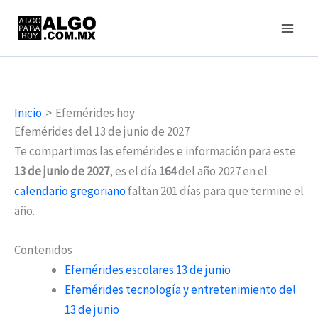
Ir
al
contenido
Inicio
Efemérides hoy
Efemérides del 13 de junio de 2027
Te compartimos las efemérides e información para este
13 de junio de 2027
, es el día
164
del año 2027 en el
calendario gregoriano
faltan 201 días para que termine el
año.
Contenidos
Efemérides escolares 13 de junio
Efemérides tecnología y entretenimiento del
13 de junio