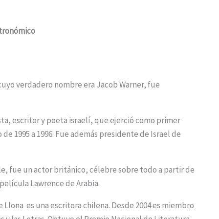
stronómico
cuyo verdadero nombre era Jacob Warner, fue
ta, escritor y poeta israelí, que ejerció como primer
o de 1995 a 1996.​ Fue además presidente de Israel de
 fue un actor británico, célebre sobre todo a partir de
 película Lawrence de Arabia.
 Llona ​ es una escritora chilena. Desde 2004 es miembro
 y las Letras.​ Obtuvo el Premio Nacional de Literatura