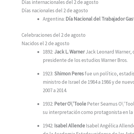
Días internacionales del 2 de agosto
Días nacionales del 2 de agosto
Argentina:
Día Nacional del Trabajador Ga
Celebraciones del 2 de agosto
Nacidos el 2 de agosto
1892:
Jack L. Warner
Jack Leonard Warner, 
presidente de los estudios Warner Bros.
1923:
Shimon Peres
fue un político, estadis
ministro de Israel de 1984 a 1986 y de nuev
2007 a 2014.​
1932:
Peter O\'Toole
Peter Seamus O\'Toole,
su interpretación como protagonista en la
1942:
Isabel Allende
Isabel Angélica Allende
de la Academia Estadounidense de las Artes